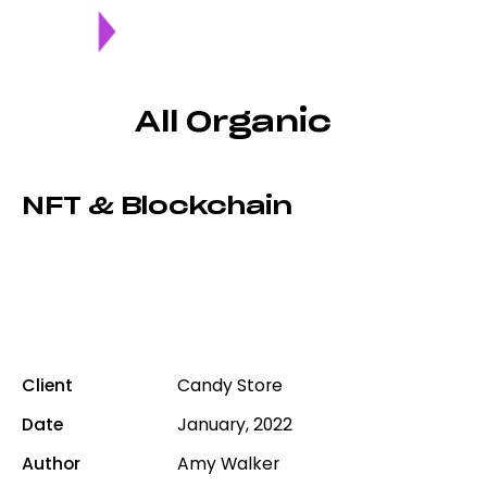
All Organic
NFT & Blockchain
Dicta sunt explicabo. Nemo ipsam voluptatem quia
voluptas spernatur aut odit aut fugit, sed quia. Dicta
sunt explicabo. Nemo enim ipsam voluptatem quia
voluptas sit aspernatur aut odit.
Client
Candy Store
Date
January, 2022
Author
Amy Walker