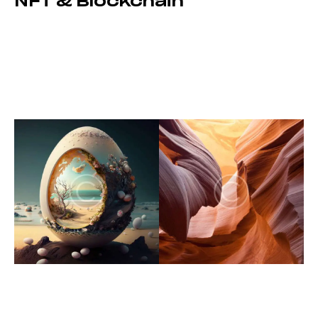
NFT & Blockchain
Dicta sunt explicabo. Nemo enim ipsam voluptatem
quia voluptas sit aspernatur aut odit aut fugit, sed
quia.
Dicta sunt explicabo. Adipiscing elit sed do eiusmod
tempor incididunt ut labore et dolore magna aliqua.
Dicta sunt explicabo. Nemo enim ipsam voluptatem
quia voluptas sit aspernatur aut odit aut fugit, sed