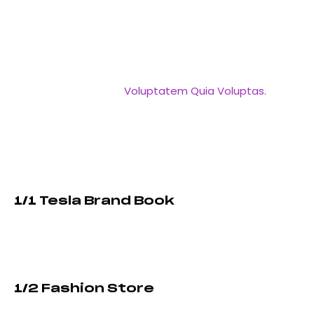
quia. Nemo enim ipsam voluptatem quia voluptas sit
aspernatur aut odit aut fugit, sed quia. Dicta sunt
explicabo. Adipiscing elit, sed do eiusmod tempor
incididunt ut labore et dolore magna aliqua. Ut enim
ad veniam quis nostrud exercitation enim ullamco.
Nemo magna ipsam
Voluptatem Quia Voluptas.
Dicta sunt explicabo. Nemo enim ipsam voluptatem
quia voluptas sit aspernatur aut odit aut fugit, sed
quia. Nemo enim ipsam voluptatem quia voluptas sit
aspernatur aut odit aut fugit, sed quia.
1/1 Tesla Brand Book
Dicta sunt explicabo. Nemo enim ipsam voluptatem
quia voluptas sit aspernatur aut odit aut fugit, sed
dolore sed do magna quia.
1/2 Fashion Store
Dicta sunt explicabo. Nemo enim ipsam voluptatem