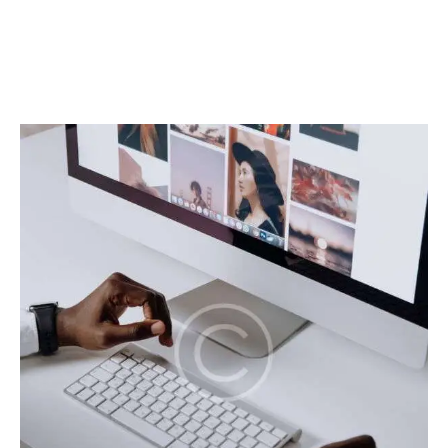
quia voluptas sit aspernatur aut odit aut fugit, sed
quia. Dicta sunt explicabo. Adipiscing elit, sed do
eiusmod tempor incididunt ut labore dolore magna
aliqua. Ut enim ad minim veniam quis nostrud.