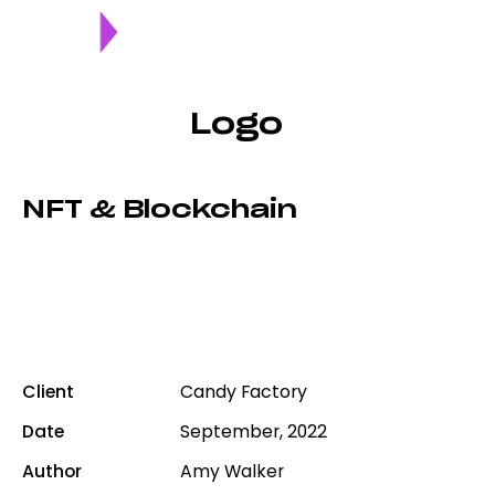
Logo
NFT & Blockchain
Dicta sunt explicabo. Nemo ipsam voluptatem quia
voluptas spernatur aut odit aut fugit, sed quia. Dicta
sunt explicabo. Nemo enim ipsam voluptatem quia
voluptas sit aspernatur aut odit.
Client
Candy Factory
Date
September, 2022
Author
Amy Walker